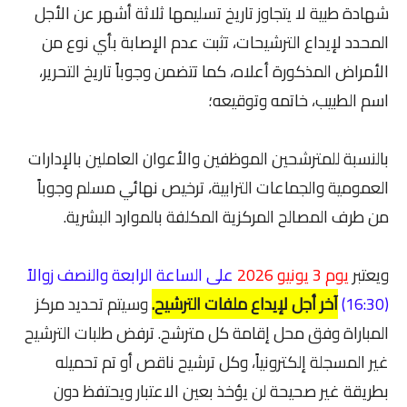
شهادة طبية لا يتجاوز تاريخ تسليمها ثلاثة أشهر عن الأجل
المحدد لإيداع الترشيحات، تثبت عدم الإصابة بأي نوع من
الأمراض المذكورة أعلاه، كما تتضمن وجوباً تاريخ التحرير،
اسم الطبيب، خاتمه وتوقيعه؛
بالنسبة للمترشحين الموظفين والأعوان العاملين بالإدارات
العمومية والجماعات الترابية، ترخيص نهائي مسلم وجوباً
من طرف المصالح المركزية المكلفة بالموارد البشرية.
ويعتبر
يوم 3 يونيو 2026
على الساعة الرابعة والنصف زوالاً
(16:30)
آخر أجل لإيداع ملفات الترشيح.
وسيتم تحديد مركز
المباراة وفق محل إقامة كل مترشح. ترفض طلبات الترشيح
غير المسجلة إلكترونياً، وكل ترشيح ناقص أو تم تحميله
بطريقة غير صحيحة لن يؤخذ بعين الاعتبار ويحتفظ دون