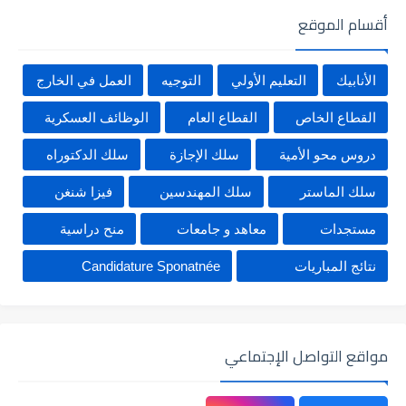
أقسام الموقع
الأنابيك
التعليم الأولي
التوجيه
العمل في الخارج
القطاع الخاص
القطاع العام
الوظائف العسكرية
دروس محو الأمية
سلك الإجازة
سلك الدكتوراه
سلك الماستر
سلك المهندسين
فيزا شنغن
مستجدات
معاهد و جامعات
منح دراسية
نتائج المباريات
Candidature Sponatnée
مواقع التواصل الإجتماعي