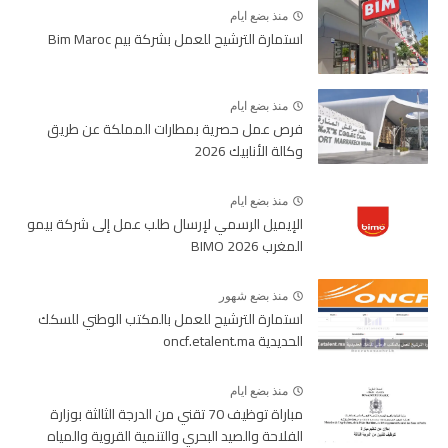
منذ بضع ايام
استمارة الترشيح للعمل بشركة بيم Bim Maroc
منذ بضع ايام
فرص عمل حصرية بمطارات المملكة عن طريق
وكالة الأنابيك 2026
منذ بضع ايام
الإيميل الرسمي لإرسال طلب عمل إلى شركة بيمو
المغرب BIMO 2026
منذ بضع شهور
استمارة الترشيح للعمل بالمكتب الوطني للسكك
الحديدية oncf.etalent.ma
منذ بضع ايام
مباراة توظيف 70 تقني من الدرجة الثالثة بوزارة
الفلاحة والصيد البحري والتنمية القروية والمياه