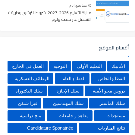
منذ بضع ايام
مباراة التعليم 2026-2027: شروط الترشيح وطريقة
التسجيل عبر منصة ولوج
أقسام الموقع
الأنابيك
التعليم الأولي
التوجيه
العمل في الخارج
القطاع الخاص
القطاع العام
الوظائف العسكرية
دروس محو الأمية
سلك الإجازة
سلك الدكتوراه
سلك الماستر
سلك المهندسين
فيزا شنغن
مستجدات
معاهد و جامعات
منح دراسية
نتائج المباريات
Candidature Sponatnée