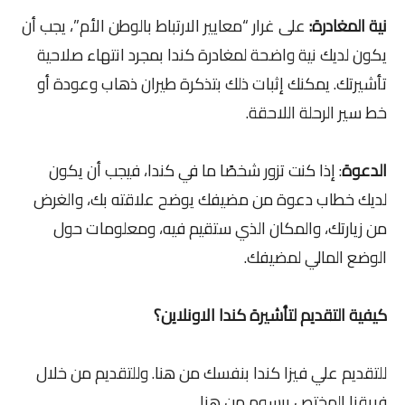
نية المغادرة:
على غرار “معايير الارتباط بالوطن الأم”، يجب أن
يكون لديك نية واضحة لمغادرة كندا بمجرد انتهاء صلاحية
تأشيرتك. يمكنك إثبات ذلك بتذكرة طيران ذهاب وعودة أو
خط سير الرحلة اللاحقة.
الدعوة
: إذا كنت تزور شخصًا ما في كندا، فيجب أن يكون
لديك خطاب دعوة من مضيفك يوضح علاقته بك، والغرض
من زيارتك، والمكان الذي ستقيم فيه، ومعلومات حول
الوضع المالي لمضيفك.
كيفية التقديم لتأشيرة كندا الاونلاين؟
للتقديم علي فيزا كندا بنفسك من هنا. وللتقديم من خلال
فريقنا المختص برسوم من هنا.