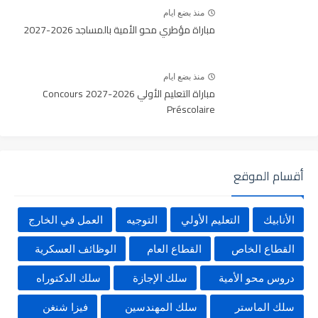
منذ بضع ايام
مباراة مؤطري محو الأمية بالمساجد 2026-2027
منذ بضع ايام
مباراة التعليم الأولي 2026-2027 Concours
Préscolaire
أقسام الموقع
الأنابيك
التعليم الأولي
التوجيه
العمل في الخارج
القطاع الخاص
القطاع العام
الوظائف العسكرية
دروس محو الأمية
سلك الإجازة
سلك الدكتوراه
سلك الماستر
سلك المهندسين
فيزا شنغن