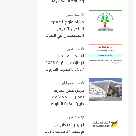
وطريقة التسجيل عبر
منصة ولوج
منذ شهر
مباراة ولوج المعهد
الملكي للتقنيين
المتخصصين في المياه
والغابات 2026-2027
IRTSEF
منذ شهر
التسجيل في سلك
الإجازة في التربية 2026-
2027 بالمغرب: الشروط،
المسالك، عدد المقاعد
ورابط التسجيل
منذ بضع ايام
فرص عمل حصرية
بمطارات المملكة عن
طريق وكالة الأنابيك
2026
منذ شهر
البريد بنك يعلن عن
توظيف 21 منصبًا بالرباط