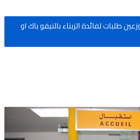
رات تمارة مطلوب 30 موزعين طلبات لفائدة الزبناء بالنيفو باك او