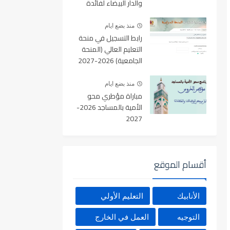
والدار البيضاء لفائدة
الأطر والمهندسين
والتقنيين
منذ بضع ايام
رابط التسجيل في منحة
التعليم العالي (المنحة
الجامعية) 2026-2027
بالمغرب عبر Minhaty.ma
منذ بضع ايام
مباراة مؤطري محو
الأمية بالمساجد 2026-
2027
أقسام الموقع
الأنابيك
التعليم الأولي
التوجيه
العمل في الخارج