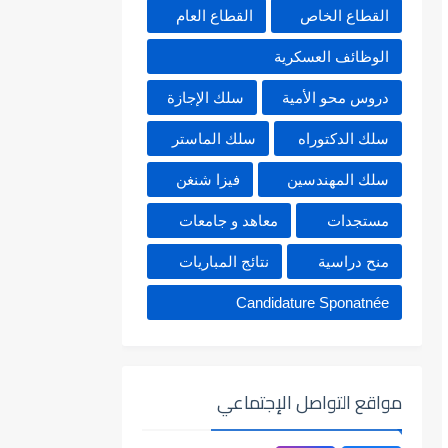
القطاع الخاص
القطاع العام
الوظائف العسكرية
دروس محو الأمية
سلك الإجازة
سلك الدكتوراه
سلك الماستر
سلك المهندسين
فيزا شنغن
مستجدات
معاهد و جامعات
منح دراسية
نتائج المباريات
Candidature Sponatnée
مواقع التواصل الإجتماعي