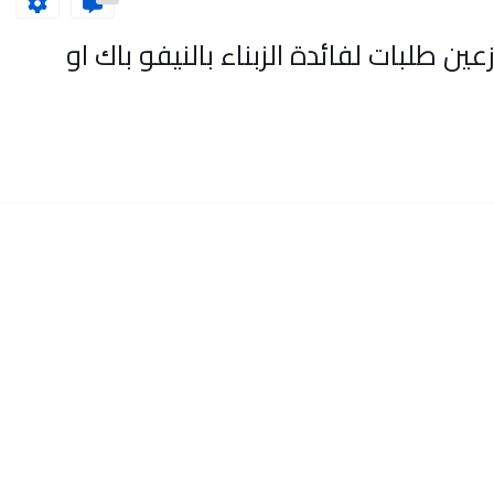
ات تمارة مطلوب 30 موزعين طلبات لفائدة الزبناء بالنيفو باك او