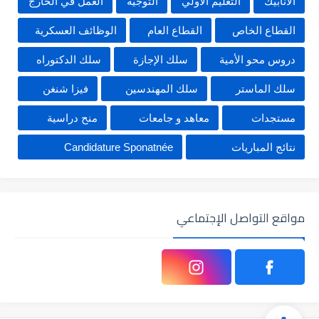
الأنابيك
التعليم الأولي
التوجيه
العمل في الخارج
القطاع الخاص
القطاع العام
الوظائف العسكرية
دروس محو الأمية
سلك الإجازة
سلك الدكتوراه
سلك الماستر
سلك المهندسين
فيزا شنغن
مستجدات
معاهد و جامعات
منح دراسية
نتائج المباريات
Candidature Sponatnée
مواقع التواصل الإجتماعي