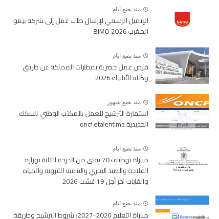
منذ بضع ايام
الإيميل الرسمي لإرسال طلب عمل إلى شركة بيمو
المغرب BIMO 2026
منذ بضع ايام
فرص عمل حصرية بمطارات المملكة عن طريق
وكالة الأنابيك 2026
منذ بضع شهور
استمارة الترشيح للعمل بالمكتب الوطني للسكك
الحديدية oncf.etalent.ma
منذ بضع ايام
مباراة توظيف 70 تقني من الدرجة الثالثة بوزارة
الفلاحة والصيد البحري والتنمية القروية والمياه
والغابات آخر أجل 19 غشت 2026
منذ بضع ايام
مباراة التعليم 2026-2027: شروط الترشيح وطريقة