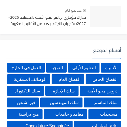
منذ بضع ايام
مباراة مؤطري برنامج محو الأمية بالمساجد 2026-
2027: فتح باب الترشح بعدد من الأقاليم المغربية
أقسام الموقع
الأنابيك
التعليم الأولي
التوجيه
العمل في الخارج
القطاع الخاص
القطاع العام
الوظائف العسكرية
دروس محو الأمية
سلك الإجازة
سلك الدكتوراه
سلك الماستر
سلك المهندسين
فيزا شنغن
مستجدات
معاهد و جامعات
منح دراسية
نتائج المباريات
Candidature Sponatnée