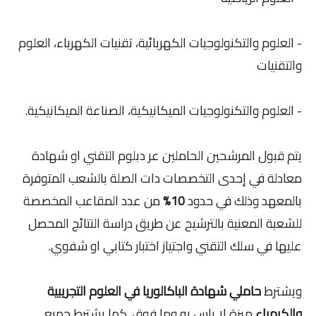
- العلوم والتكنولوجيات الكهربائية، تقنيات الكهرباء، العلوم
والتقنيات
- العلوم والتكنولوجيات الميكانيكية، الصناعة الميكانيكية.
يتم قبول المرشحين الحاملين عر دبلوم التقني او شهادة
معادلة في إحدى التخصصات دات الصلة بالشعب المتوفرة
بالمعهد وذلك في حدود
10%
من عدد المقاعب المخصصة
للشعبة المعنية بالترشيح عن طريق دراسة النتائج المحصل
عليها في سلك التقني واجتياز اختبار كتابي او شفوي.
ويشترط
حاملي شهادة الباكالوريا في العلوم التجريبية
والكيمياء
ميزة لا باس به وما فوق. كما يشترط جميع