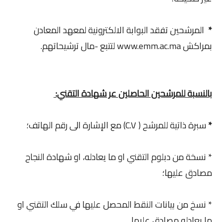
*
المرشحين تفقد البوابة الالكترونية لمعهد المعادن
بمراكش www.emm.ac.ma لتتبع -مال ترشيحاتهم.
بالنسبة للمرشحين الحاصلين عر شهادة التقني:
*
سبرة ذاتية للمرشح ( C.V) مع الإشارة الى رقم الهاتف؛
* نسخة من دبلوم التقني او ما يعادله، او شهادة النجاح
مصادق عليها؛
* نسخ من بيانات النقط المحصل عليها في سلك التقني او
ما يعادله مصادق عليها.