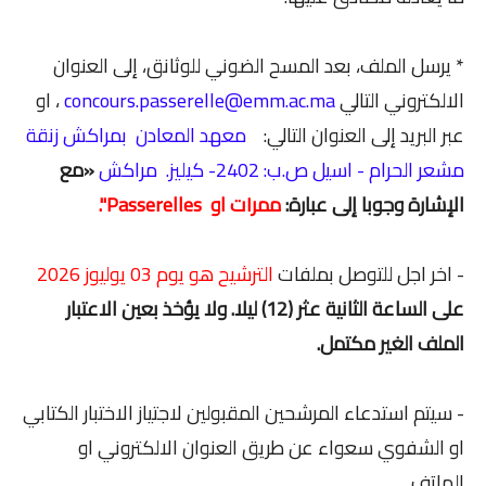
* يرسل الملف، بعد المسح الضوني للوثانق، إلى العنوان
الالكتروني التالي
concours.passerelle@emm.ac.ma
، او
عبر البريد إلى العنوان التالي:
معهد المعادن بمراكش زنقة
مشعر الحرام - اسيل ص.ب: 2402- كيليز. مراكش
«مع
الإشارة وجوبا إلى عبارة:
ممر١ت او Passerelles".
- اخر اجل للتوصل بملفات
الترشيح هو يوم 03 يوليوز 2026
على الساعة الثانية عثر (12) ليلا. ولا يؤخذ بعين الاعتبار
الملف الغير مكتمل.
- سيتم استدعاء المرشحين المقبولين لاجتياز الاختبار الكتابي
او الشفوي سعواء عن طريق العنوان الالكتروني او
الهاتف.