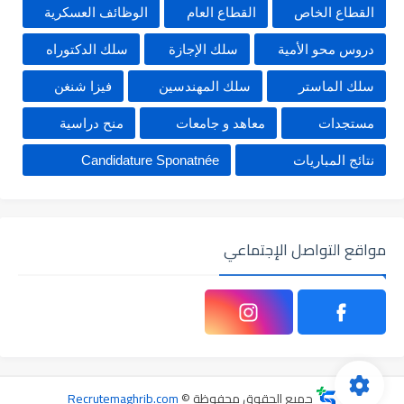
القطاع الخاص
القطاع العام
الوظائف العسكرية
دروس محو الأمية
سلك الإجازة
سلك الدكتوراه
سلك الماستر
سلك المهندسين
فيزا شنغن
مستجدات
معاهد و جامعات
منح دراسية
نتائج المباريات
Candidature Sponatnée
مواقع التواصل الإجتماعي
جميع الحقوق محفوظة ©
Recrutemaghrib.com