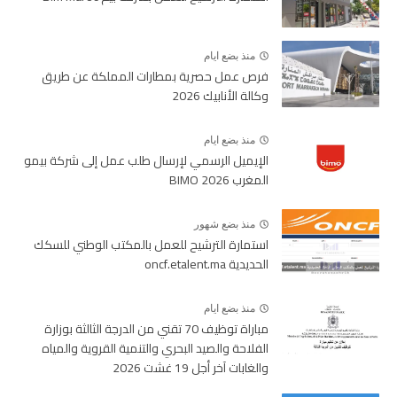
منذ بضع ايام
فرص عمل حصرية بمطارات المملكة عن طريق
وكالة الأنابيك 2026
منذ بضع ايام
الإيميل الرسمي لإرسال طلب عمل إلى شركة بيمو
المغرب BIMO 2026
منذ بضع شهور
استمارة الترشيح للعمل بالمكتب الوطني للسكك
الحديدية oncf.etalent.ma
منذ بضع ايام
مباراة توظيف 70 تقني من الدرجة الثالثة بوزارة
الفلاحة والصيد البحري والتنمية القروية والمياه
والغابات آخر أجل 19 غشت 2026