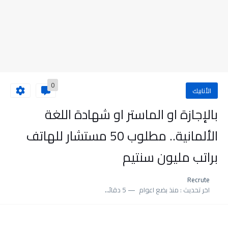
0
الأنابيك
بالإجازة او الماستر او شهادة اللغة
الألمانية.. مطلوب 50 مستشار للهاتف
براتب مليون سنتيم
Recrute
اخر تحديث :
منذ بضع اعوام
5 دقائق للقراءة