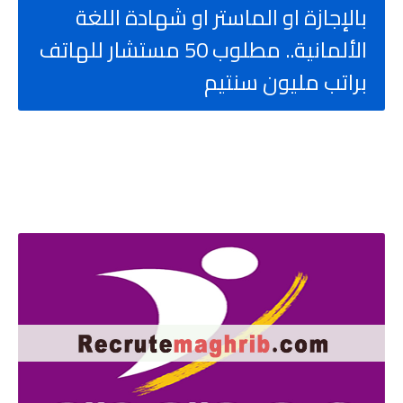
بالإجازة او الماستر او شهادة اللغة
الألمانية.. مطلوب 50 مستشار للهاتف
براتب مليون سنتيم