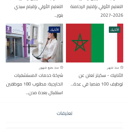
التعليم الأولي بإقليم الرحامنة
التعليم الأولي بإقيلم سيدي
2026-2027
بنور...
الأنابيك
الأنابيك
منذ شهر
منذ بضع شهور
الأنابيك - سكيلز تعلن عن
شركة خدمات المستشفيات
توظيف 100 منصبا في عدة...
الخارجية: مطلوب 180 موظفين
استقبال بعدة مدن...
تعليقات