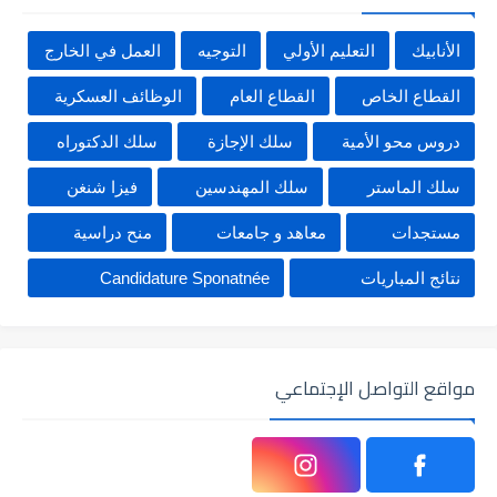
الأنابيك
التعليم الأولي
التوجيه
العمل في الخارج
القطاع الخاص
القطاع العام
الوظائف العسكرية
دروس محو الأمية
سلك الإجازة
سلك الدكتوراه
سلك الماستر
سلك المهندسين
فيزا شنغن
مستجدات
معاهد و جامعات
منح دراسية
نتائج المباريات
Candidature Sponatnée
مواقع التواصل الإجتماعي