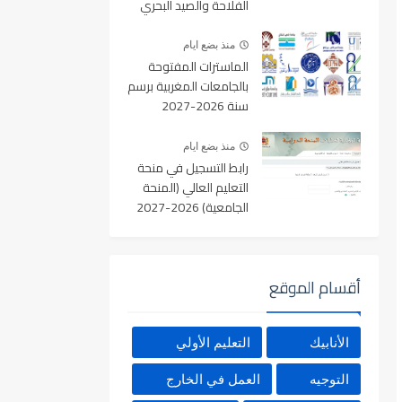
الفلاحة والصيد البحري
والتنمية القروية والمياه
والغابات آخر أجل 19
منذ بضع ايام
غشت 2026
الماسترات المفتوحة
بالجامعات المغربية برسم
سنة 2026-2027
منذ بضع ايام
رابط التسجيل في منحة
التعليم العالي (المنحة
الجامعية) 2026-2027
بالمغرب عبر Minhaty.ma
أقسام الموقع
الأنابيك
التعليم الأولي
التوجيه
العمل في الخارج