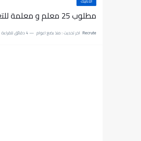
الأنابيك
مطلوب 25 معلم و معلمة للتعليم العام بشهادة البكالوريا
Recrute
اخر تحديث :
منذ بضع اعوام
4 دقائق للقراءة