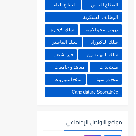
القطاع الخاص
القطاع العام
الوظائف العسكرية
دروس محو الأمية
سلك الإجازة
سلك الدكتوراه
سلك الماستر
سلك المهندسين
فيزا شنغن
مستجدات
معاهد و جامعات
منح دراسية
نتائج المباريات
Candidature Sponatnée
مواقع التواصل الإجتماعي