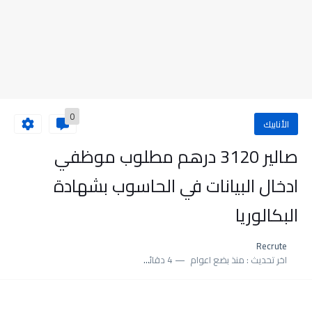
0
الأنابيك
صالير 3120 درهم مطلوب موظفي
ادخال البيانات في الحاسوب بشهادة
البكالوريا
Recrute
اخر تحديث :
منذ بضع اعوام
4 دقائق للقراءة