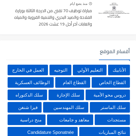
منذ بضع ايام
مباراة توظيف 70 تقني من الدرجة الثالثة بوزارة
الفلاحة والصيد البحري والتنمية القروية والمياه
والغابات آخر أجل 19 غشت 2026
أقسام الموقع
الأنابيك
التعليم الأولي
التوجيه
العمل في الخارج
القطاع الخاص
القطاع العام
الوظائف العسكرية
دروس محو الأمية
سلك الإجازة
سلك الدكتوراه
سلك الماستر
سلك المهندسين
فيزا شنغن
مستجدات
معاهد و جامعات
منح دراسية
نتائج المباريات
Candidature Sponatnée