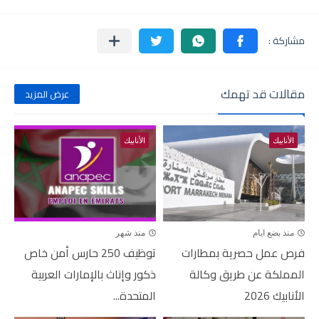
مقالات قد تهمك
عرض المزيد
الأنابيك
الأنابيك
منذ بضع ايام
منذ شهر
فرص عمل حصرية بمطارات
توظيف 250 حارس أمن خاص
المملكة عن طريق وكالة
ذكور وإناث بالإمارات العربية
الأنابيك 2026
المتحدة...