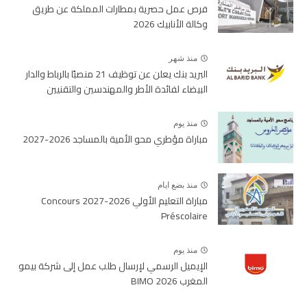
فرص عمل حصرية بمطارات المملكة عن طريق
وكالة الأنابيك 2026
منذ شهر
البريد بنك يعلن عن توظيف 21 منصبًا بالرباط والدار
البيضاء لفائدة الأطر والمهندسين والتقنيين
منذ يوم
مباراة مؤطري محو الأمية بالمساجد 2026-2027
منذ بضع ايام
مباراة التعليم الأولي 2026-2027 Concours
Préscolaire
منذ يوم
الإيميل الرسمي لإرسال طلب عمل إلى شركة بيمو
المغرب BIMO 2026