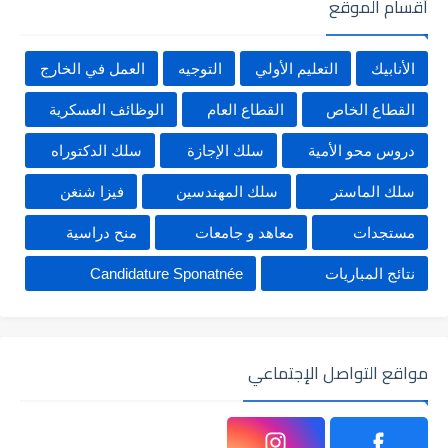
أقسام الموقع
الأنابيك
التعليم الأولي
التوجيه
العمل في الخارج
القطاع الخاص
القطاع العام
الوظائف العسكرية
دروس محو الأمية
سلك الإجازة
سلك الدكتوراه
سلك الماستر
سلك المهندسين
فيزا شنغن
مستجدات
معاهد و جامعات
منح دراسية
نتائج المباريات
Candidature Sponatnée
مواقع التواصل الإجتماعي