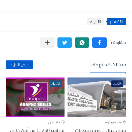
الأقسام
الأنابيك
مقالات قد تهمك
عرض المزيد
الأنابيك
الأنابيك
منذ بضع ايام
منذ شهر
فرص عمل حصرية بمطارات
توظيف 250 حارس أمن خاص