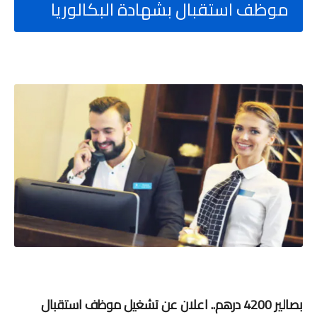
موظف استقبال بشهادة البكالوريا
بصالير 4200 درهم.. اعلان عن تشغيل موظف استقبال