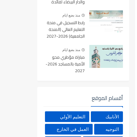
والدار البيضاء لفائدة
الأطر والمهندسين
والتقنيين
منذ بضع ايام
رابط التسجيل في منحة
التعليم العالي (المنحة
الجامعية) 2026-2027
بالمغرب عبر Minhaty.ma
منذ بضع ايام
مباراة مؤطري محو
الأمية بالمساجد 2026-
2027
أقسام الموقع
الأنابيك
التعليم الأولي
التوجيه
العمل في الخارج