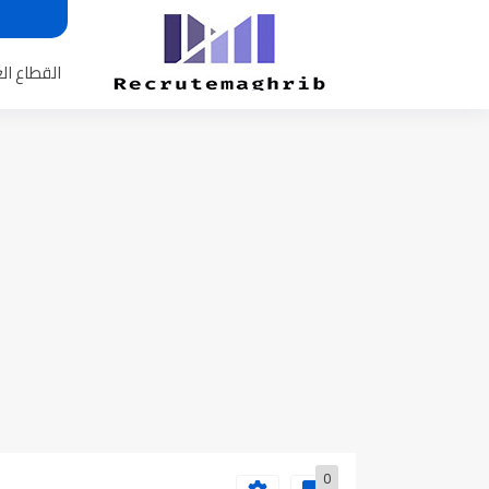
القطاع ال
0