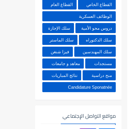
القطاع الخاص
القطاع العام
الوظائف العسكرية
دروس محو الأمية
سلك الإجازة
سلك الدكتوراه
سلك الماستر
سلك المهندسين
فيزا شنغن
مستجدات
معاهد و جامعات
منح دراسية
نتائج المباريات
Candidature Sponatnée
مواقع التواصل الإجتماعي