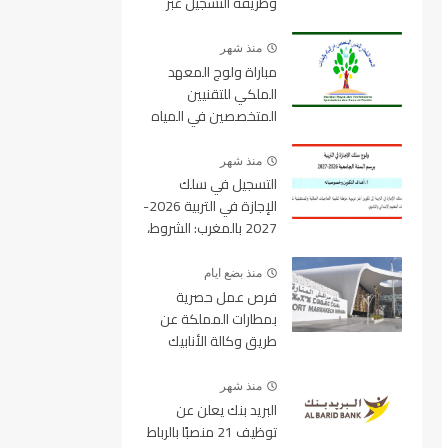
وطريقة التسجيل عبر
منصة ولوج
منذ شهر
مباراة ولوج المعهد
الملكي للتقنيين
المتخصصين في المياه
والغابات 2026-2027
IRTSEF
منذ شهر
التسجيل في سلك
الإجازة في التربية 2026-
2027 بالمغرب: الشروط،
المسالك، عدد المقاعد
ورابط التسجيل
منذ بضع ايام
فرص عمل حصرية
بمطارات المملكة عن
طريق وكالة الأنابيك
2026
منذ شهر
البريد بنك يعلن عن
توظيف 21 منصبًا بالرباط