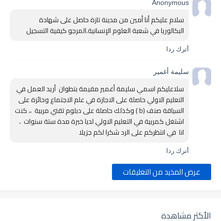
Anonymous
سلام عليكم أنا أمين من مدينة تازة حاصل على شهادة 
البكالوريا في شعبة العلوم الإنسانية.المرجو كيفية التسجيل
أترك ردا
سليمة أغمير
سلاعليكم اسمي سليمة أغمير مقيمة بتطوان  أريد العمل في 
التعليم الاولي حاصلة على الاجازة في علم الاجتماع وحائزة على 
السياقة صنف (b ) وكذلك حاصلة على دبلوم تقني مربية  ،، كنت 
اشتغل كمربية في التعليم الاولي لديا خبرة مدة ستة سنوات  ، 
انا  في انتظركم على الرد شكرا لكم جزيلا 
أترك ردا
عرض المذيد من التعليقات
الأكثر مشاهدة