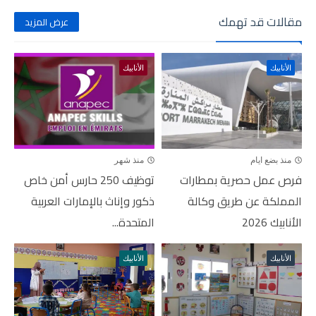
مقالات قد تهمك
عرض المزيد
الأنابيك
الأنابيك
منذ بضع ايام
منذ شهر
فرص عمل حصرية بمطارات
توظيف 250 حارس أمن خاص
المملكة عن طريق وكالة
ذكور وإناث بالإمارات العربية
الأنابيك 2026
المتحدة...
الأنابيك
الأنابيك