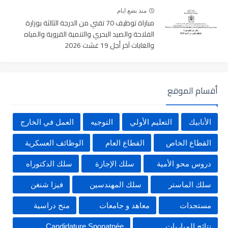
منذ بضع ايام
مباراة توظيف 70 تقني من الدرجة الثالثة بوزارة
الفلاحة والصيد البحري والتنمية القروية والمياه
والغابات آخر أجل 19 غشت 2026
أقسام الموقع
الأنابيك
التعليم الأولي
التوجيه
العمل في الخارج
القطاع الخاص
القطاع العام
الوظائف العسكرية
دروس محو الأمية
سلك الإجازة
سلك الدكتوراه
سلك الماستر
سلك المهندسين
فيزا شنغن
مستجدات
معاهد و جامعات
منح دراسية
نتائج المباريات
Candidature Sponatnée