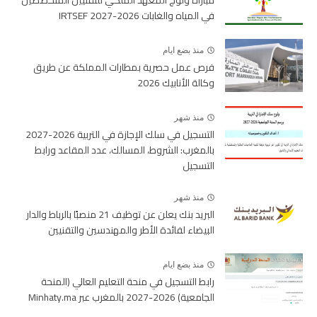
في المياه والغابات 2026-2027 IRTSEF
منذ بضع ايام
فرص عمل حصرية بمطارات المملكة عن طريق
وكالة الأنابيك 2026
منذ شهر
التسجيل في سلك الإجازة في التربية 2026-2027
بالمغرب: الشروط، المسالك، عدد المقاعد ورابط
التسجيل
منذ شهر
البريد بنك يعلن عن توظيف 21 منصبًا بالرباط والدار
البيضاء لفائدة الأطر والمهندسين والتقنيين
منذ بضع ايام
رابط التسجيل في منحة التعليم العالي (المنحة
الجامعية) 2026-2027 بالمغرب عبر Minhaty.ma