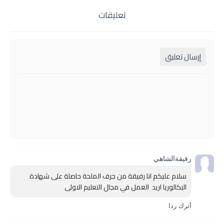
تعليقات
إرسال تعليق
رفيقةالشاهي
سلام عليكم انا رفيقة من جرف الملحة حاصلة على شهادة 
البكالوريا اريد  العمل في مجال التعليم الاولى 
أترك ردا