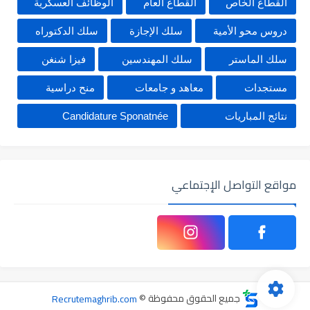
القطاع الخاص
القطاع العام
الوظائف العسكرية
دروس محو الأمية
سلك الإجازة
سلك الدكتوراه
سلك الماستر
سلك المهندسين
فيزا شنغن
مستجدات
معاهد و جامعات
منح دراسية
نتائج المباريات
Candidature Sponatnée
مواقع التواصل الإجتماعي
جميع الحقوق محفوظة ©
Recrutemaghrib.com