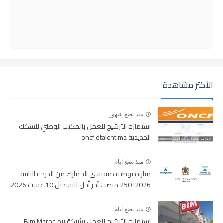
الأكثر مشاهدة
منذ بضع شهور
استمارة الترشيح للعمل بالمكتب الوطني للسكك
الحديدية oncf.etalent.ma
منذ بضع ايام
مباراة توظيف مفتشي الجمارك من الدرجة الثانية
2026: 250 منصب آخر أجل للتسجيل 10 غشت 2026
منذ بضع ايام
استمارة الترشيح للعمل بشركة بيم Bim Maroc