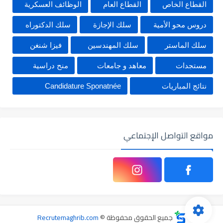
القطاع الخاص
القطاع العام
الوظائف العسكرية
دروس محو الأمية
سلك الإجازة
سلك الدكتوراه
سلك الماستر
سلك المهندسين
فيزا شنغن
مستجدات
معاهد و جامعات
منح دراسية
نتائج المباريات
Candidature Sponatnée
مواقع التواصل الإجتماعي
جميع الحقوق محفوظة ©
Recrutemaghrib.com