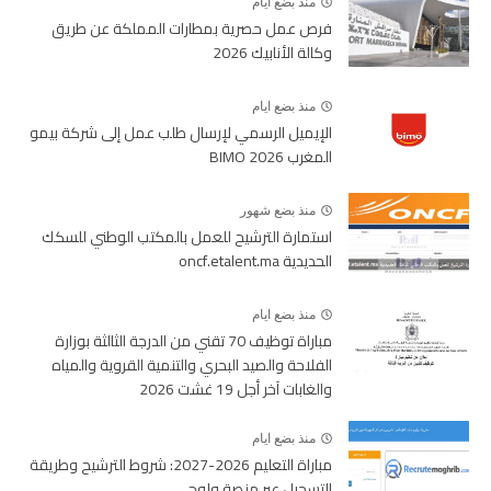
منذ بضع ايام
فرص عمل حصرية بمطارات المملكة عن طريق
وكالة الأنابيك 2026
منذ بضع ايام
الإيميل الرسمي لإرسال طلب عمل إلى شركة بيمو
المغرب BIMO 2026
منذ بضع شهور
استمارة الترشيح للعمل بالمكتب الوطني للسكك
الحديدية oncf.etalent.ma
منذ بضع ايام
مباراة توظيف 70 تقني من الدرجة الثالثة بوزارة
الفلاحة والصيد البحري والتنمية القروية والمياه
والغابات آخر أجل 19 غشت 2026
منذ بضع ايام
مباراة التعليم 2026-2027: شروط الترشيح وطريقة
التسجيل عبر منصة ولوج