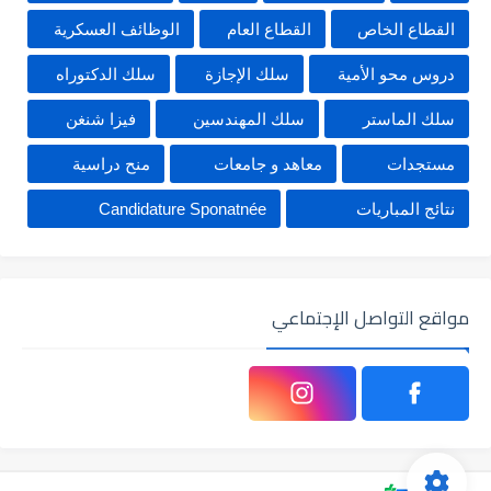
القطاع الخاص
القطاع العام
الوظائف العسكرية
دروس محو الأمية
سلك الإجازة
سلك الدكتوراه
سلك الماستر
سلك المهندسين
فيزا شنغن
مستجدات
معاهد و جامعات
منح دراسية
نتائج المباريات
Candidature Sponatnée
مواقع التواصل الإجتماعي