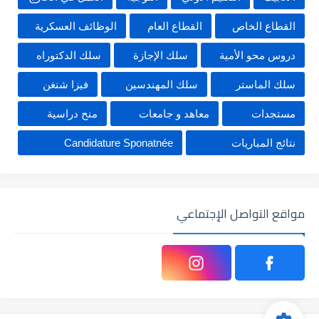
القطاع الخاص
القطاع العام
الوظائف العسكرية
دروس محو الأمية
سلك الإجازة
سلك الدكتوراه
سلك الماستر
سلك المهندسين
فيزا شنغن
مستجدات
معاهد و جامعات
منح دراسية
نتائج المباريات
Candidature Sponatnée
مواقع التواصل الإجتماعي