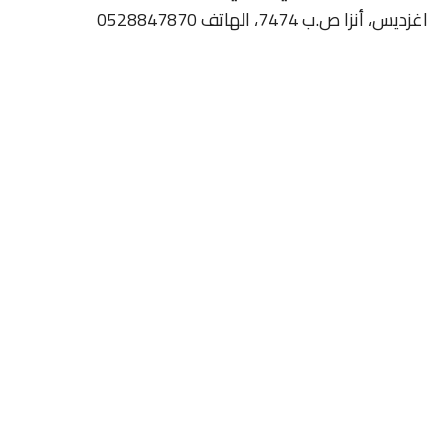
اغزديس، أنزا ص.ب 7474، الهاتف 0528847870