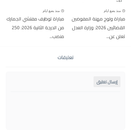
منذ بضع ايام
منذ بضع ايام
مباراة ولوج مهنة المفوضين
مباراة توظيف مفتشي الجمارك
القضائيين 2026: وزارة العدل
من الدرجة الثانية 2026: 250
تعلن عن...
منصب...
تعليقات
إرسال تعليق