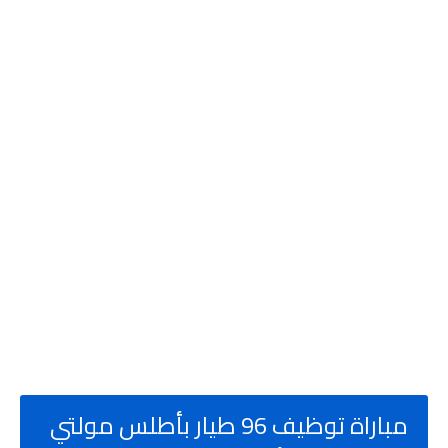
مباراة توظيف 96 طيار بأطلس مولتي