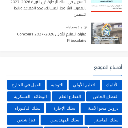
التسجيل في سلك الإجازة في التربية 2026-2027
بالمغرب: الشروط، المسالك، عدد المقاعد ورابط
التسجيل
منذ بضع ايام
مباراة التعليم الأولي 2026-2027 Concours
Préscolaire
أقسام الموقع
الأنابيك
التعليم الأولي
التوجيه
العمل في الخارج
القطاع الخاص
القطاع العام
الوظائف العسكرية
دروس محو الأمية
سلك الإجازة
سلك الدكتوراه
سلك الماستر
سلك المهندسين
فيزا شنغن