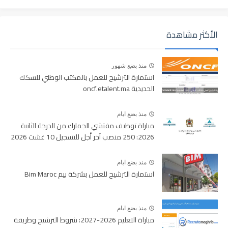
الأكثر مشاهدة
منذ بضع شهور
استمارة الترشيح للعمل بالمكتب الوطني للسكك
الحديدية oncf.etalent.ma
منذ بضع ايام
مباراة توظيف مفتشي الجمارك من الدرجة الثانية
2026: 250 منصب آخر أجل للتسجيل 10 غشت 2026
منذ بضع ايام
استمارة الترشيح للعمل بشركة بيم Bim Maroc
منذ بضع ايام
مباراة التعليم 2026-2027: شروط الترشيح وطريقة