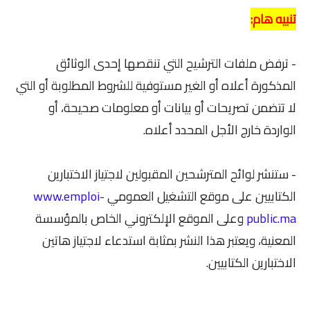
تنبيه هام:
- ترفض ملفات الترشيح التي تنقصها إحدى الوثائق
المذكورة أعلاه أو الغير مستوفية للشروط المطلوبة أو التي
لا تتضمن تصريحات أو بيانات أو معلومات صحيحة، أو
الواردة خارج الأجل المحدد أعلاه.
- ستنشر لوائح المترشحين المقبولين لاجتياز الاختبارين
الكتابيين على موقع التشغيل العمومي
www.emploi-
public.ma
وعلى الموقع الإلكتروني الخاص بالمؤسسة
المعنية، ويعتبر هذا النشر بمثابة استدعاء لاجتياز هاتين
الاختبارين الكتابيين.