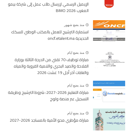
الإيميل الرسمي لإرسال طلب عمل إلى شركة بيمو
المغرب BIMO 2026
منذ بضع شهور
استمارة الترشيح للعمل بالمكتب الوطني للسكك
الحديدية oncf.etalent.ma
منذ بضع ايام
مباراة توظيف 70 تقني من الدرجة الثالثة بوزارة
الفلاحة والصيد البحري والتنمية القروية والمياه
والغابات آخر أجل 19 غشت 2026
منذ بضع ايام
مباراة التعليم 2026-2027: شروط الترشيح وطريقة
التسجيل عبر منصة ولوج
منذ بضع ايام
مباراة مؤطري محو الأمية بالمساجد 2026-2027