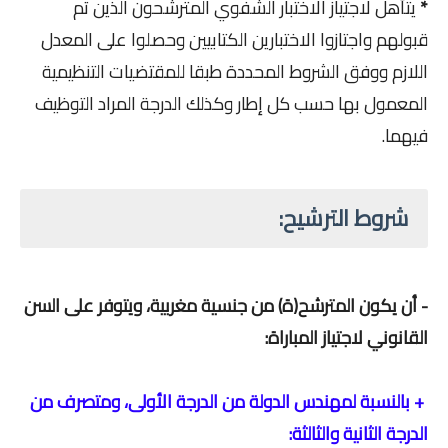
*
يتأهل لاجتياز الاختبار الشفوي المترشحون الذين تم
قبولهم واجتازوا الاختبارين الكتابيين وحصلوا على المعدل
اللازم ووفق الشروط المحددة طبقا للمقتضيات التنظيمية
المعمول بها حسب كل إطار وكذلك الدرجة المراد التوظيف
فيهما.
شروط الترشيح:
- أن يكون المترشح(ة) من جنسية مغربية، ويتوفر على السن
القانوني لاجتياز المباراة:
+ بالنسبة لمهندس الدولة من الدرجة الأولى، ومتصرف من
الدرجة الثانية والثالثة: