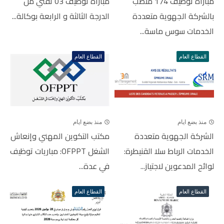
مباراة توظيف 174 منصب
مباراة توظيف 03 تقني من
بالشركة الجهوية متعددة
الدرجة الثالثة و الرابعة بوكالة...
الخدمات سوس ماسة...
القطاع العام
القطاع العام
منذ بضع ايام
منذ بضع ايام
الشركة الجهوية متعددة
مكتب التكوين المهني وإنعاش
الخدمات الرباط سلا القنيطرة:
الشغل OFPPT: مباريات توظيف
لوائح المدعوين لاجتياز...
في عدة...
القطاع العام
القطاع العام