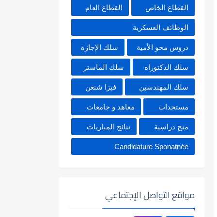
القطاع الخاص
القطاع العام
الوظائف العسكرية
دروس محو الأمية
سلك الإجازة
سلك الدكتوراه
سلك الماستر
سلك المهندسين
فيزا شنغن
مستجدات
معاهد و جامعات
منح دراسية
نتائج المباريات
Candidature Sponatnée
مواقع التواصل الإجتماعي