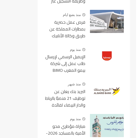
وطريقة التسجيل عبر
منصة ولوج
منذ بضع ايام
فرص عمل حصرية
بمطارات المملكة عن
طريق وكالة الأنابيك
2026
منذ يوم
الإيميل الرسمي لإرسال
طلب عمل إلى شركة
بيمو المغرب BIMO
2026
منذ شهر
البريد بنك يعلن عن
توظيف 21 منصبًا بالرباط
والدار البيضاء لفائدة
الأطر والمهندسين
والتقنيين
منذ يوم
مباراة مؤطري محو
الأمية بالمساجد 2026-