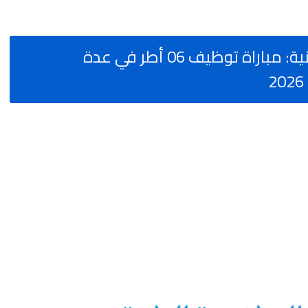
التعاضدية العامة للتربية الوطنية: مباراة توظيف 06 أطر في عدة