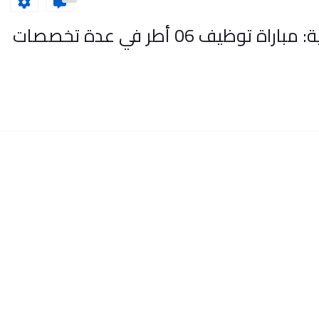
التعاضدية العامة للتربية الوطنية: مباراة توظيف 06 أطر في عدة تخصصات