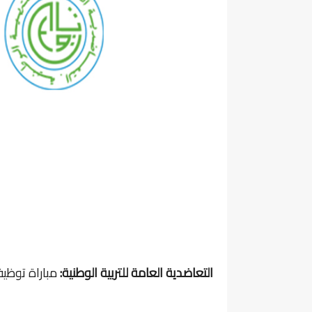
التعاضدية العامة للتربية الوطنية:
مباراة توظيف 06 أطر في عدة تخصصات أخر أجل هو 30 أ