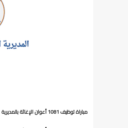
مباراة توظيف 1081 أعوان الإغاثة بالمديرية العامة للوقاية المدنية. اخرأجل هو 6 مارس 2026