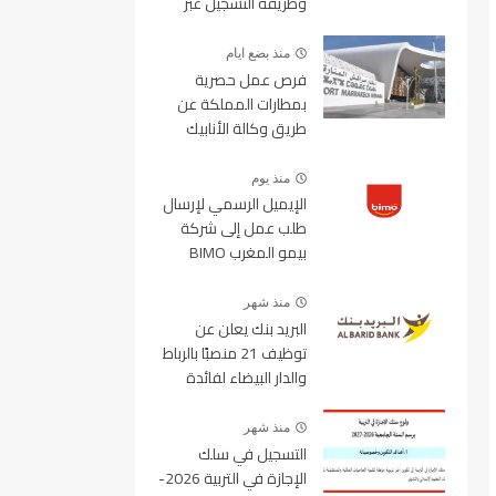
وطريقة التسجيل عبر
منصة ولوج
منذ بضع ايام
فرص عمل حصرية
بمطارات المملكة عن
طريق وكالة الأنابيك
2026
منذ يوم
الإيميل الرسمي لإرسال
طلب عمل إلى شركة
بيمو المغرب BIMO
2026
منذ شهر
البريد بنك يعلن عن
توظيف 21 منصبًا بالرباط
والدار البيضاء لفائدة
الأطر والمهندسين
والتقنيين
منذ شهر
التسجيل في سلك
الإجازة في التربية 2026-