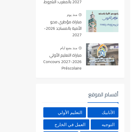
2027 بالمغرب: الشروط،
المسالك، عدد المقاعد
ورابط التسجيل
منذ يوم
مباراة مؤطري محو
الأمية بالمساجد 2026-
2027
منذ بضع ايام
مباراة التعليم الأولي
2026-2027 Concours
Préscolaire
أقسام الموقع
الأنابيك
التعليم الأولي
التوجيه
العمل في الخارج