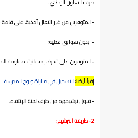
طرف التعاون الوطني؛
- المتوفرين من غير انتعال أحذية، على قامة 1.70 متر على الأقل؛
- بدون سوابق عدلية؛
- المتوفرين على قدرة جسمانية لممارسة المها
إقرأ أيضا:
التسجيل في مباراة ولوج المدرسة المل
- قبول ترشيحهم من طرف لجنة الإنتقاء.
2- طريقة الترشيح: