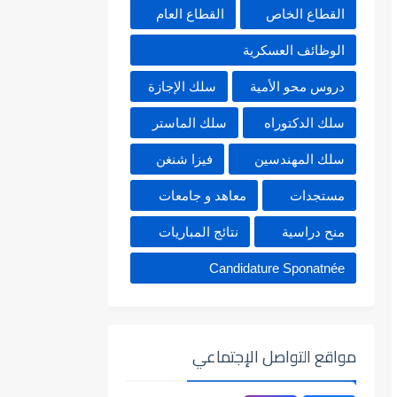
القطاع الخاص
القطاع العام
الوظائف العسكرية
دروس محو الأمية
سلك الإجازة
سلك الدكتوراه
سلك الماستر
سلك المهندسين
فيزا شنغن
مستجدات
معاهد و جامعات
منح دراسية
نتائج المباريات
Candidature Sponatnée
مواقع التواصل الإجتماعي