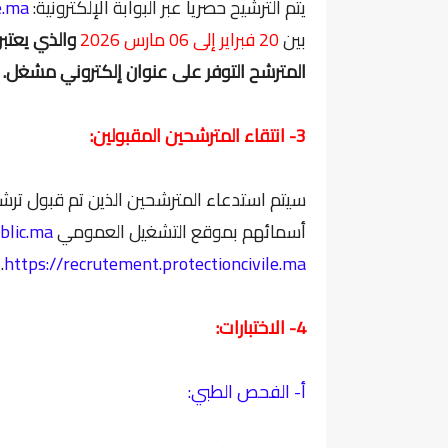
يتم الترشيح حصريا عبر البوابة الإلكترونية:
e.ma
بين
20 فبراير إلى 06 مارس 2026
والذي يعتبر
المترشح التوفر على عنوان إلكتروني مشغل.
3- انتقاء المترشحين المقبولين:
سيتم استدعاء المترشحين الذين تم قبول ترشي
أسمائهم بموقع التشغيل العمومي
blic.ma
.
https://recrutement.protectioncivile.ma
4- الاختبارات:
أ- الفحص الطبي: