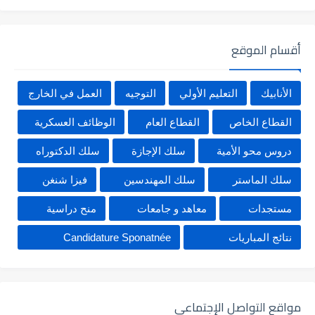
أقسام الموقع
الأنابيك
التعليم الأولي
التوجيه
العمل في الخارج
القطاع الخاص
القطاع العام
الوظائف العسكرية
دروس محو الأمية
سلك الإجازة
سلك الدكتوراه
سلك الماستر
سلك المهندسين
فيزا شنغن
مستجدات
معاهد و جامعات
منح دراسية
نتائج المباريات
Candidature Sponatnée
مواقع التواصل الإجتماعي