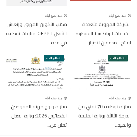
منذ بضع ايام
منذ بضع ايام
الشركة الجهوية متعددة
مكتب التكوين المهني وإنعاش
الخدمات الرباط سلا القنيطرة:
الشغل OFPPT: مباريات توظيف
لوائح المدعوين لاجتياز...
في عدة...
القطاع العام
القطاع العام
منذ بضع ايام
منذ بضع ايام
مباراة توظيف 70 تقني من
مباراة ولوج مهنة المفوضين
الدرجة الثالثة بوزارة الفلاحة
القضائيين 2026: وزارة العدل
والصيد...
تعلن عن...