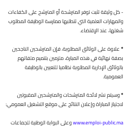
- كل وثيقة تثبت توفر المترشحة أو المترشح على الكفاءات
والمهارات العلمية التي تتطلبها ممارسة الوظيفة المطلوب
شغلها، عند الإقتضاء.
*
علاوة على الوثائق المطلوبة، فإن المترشحين الناجحين
بصفة نهائية في هذه المبارة، ملزمين بتتميم ملفاتهم
بالوثائق الإدارية المطلوبة نظاميا للتعيين بالوظيفة
العمومية.
*
وسيتم نشر لائحة المترشحات والمترشحين المقبولين
لاجتياز المباراة وإعلان النتائج على موقع التشغيل العمومي:
www.emploi-public.ma
وعلى البوابة الوطنية للجماعات