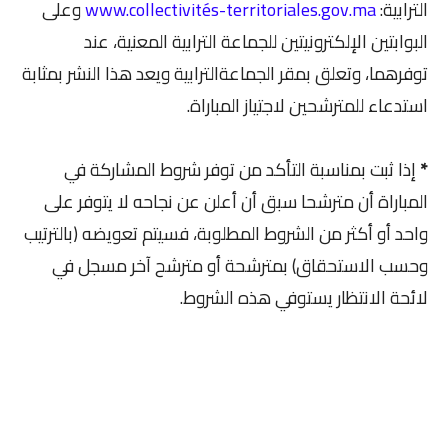
الترابية:
www.collectivités-territoriales.gov.ma
وعلى
البوابتين الإلكترونيتين للجماعة الترابية المعنية، عند
توفرهما، وتعلق بمقر الجماعةالترابية ويعد هذا النشر بمثابة
استدعاء للمترشحين لاجتياز المباراة.
*
إذا ثبت بمناسبة التأكد من توفر شروط المشاركة في
المباراة أن مترشحا سبق أن أعلن عن نجاحه لا يتوفر على
واحد أو أكثر من الشروط المطلوبة، فسيتم تعويضه (بالترتيب
وحسب الاستحقاق) بمترشحة أو مترشح آخر مسجل في
لائحة الانتظار يستوفي هذه الشروط.