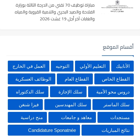
مباراة توظيف 70 تقني من الدرجة الثالثة بوزارة
الفلاحة والصيد البحري والتنمية القروية والمياه
والغابات آخر أجل 19 غشت 2026
أقسام الموقع
الأنابيك
التعليم الأولي
التوجيه
العمل في الخارج
القطاع الخاص
القطاع العام
الوظائف العسكرية
دروس محو الأمية
سلك الإجازة
سلك الدكتوراه
سلك الماستر
سلك المهندسين
فيزا شنغن
مستجدات
معاهد و جامعات
منح دراسية
نتائج المباريات
Candidature Sponatnée