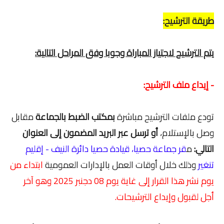
طريقة الترشيح:
يتم الترشيح لاجتياز المباراة وجوبا وفق المراحل التالية:
- إيداع ملف الترشيح:
تودع ملفات الترشيح مباشرة
بمكتب الضبط بالجماعة
مقابل
وصل بالإستلام،
أو ترسل عبر البريد المضمون إلى العنوان
التالي:
م
قر جماعة حصيا، قيادة حصيا دائرة النيف - إقليم
تنغير
وذلك خلال أوقات العمل بالإدارات العمومية
ابتداء من
يوم نشر هذا القرار إلى غاية يوم 08 دجنبر 2025 وهو آخر
أجل لقبول وإيداع الترشيحات.