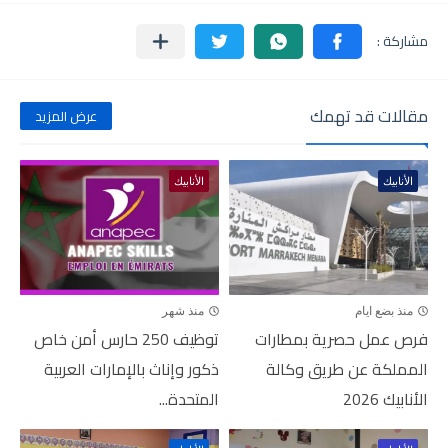
مقالات قد تهمك
عرض المزيد
الأنابيك
الأنابيك
منذ بضع ايام
منذ شهر
فرص عمل حصرية بمطارات
توظيف 250 حارس أمن خاص
المملكة عن طريق وكالة
ذكور وإناث بالإمارات العربية
الأنابيك 2026
المتحدة...