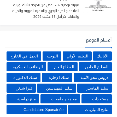
مباراة توظيف 70 تقني من الدرجة الثالثة بوزارة
الفلاحة والصيد البحري والتنمية القروية والمياه
والغابات آخر أجل 19 غشت 2026
أقسام الموقع
الأنابيك
التعليم الأولي
التوجيه
العمل في الخارج
القطاع الخاص
القطاع العام
الوظائف العسكرية
دروس محو الأمية
سلك الإجازة
سلك الدكتوراه
سلك الماستر
سلك المهندسين
فيزا شنغن
مستجدات
معاهد و جامعات
منح دراسية
نتائج المباريات
Candidature Sponatnée