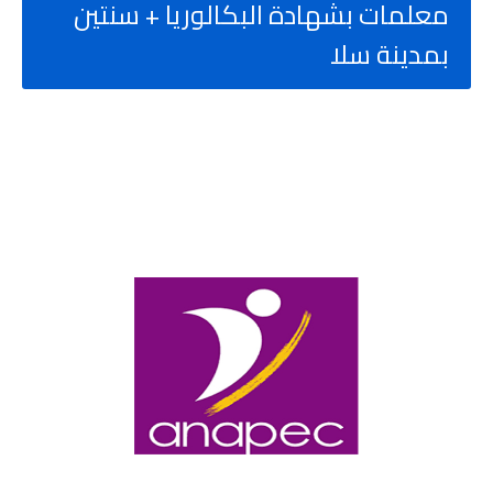
معلمات بشهادة البكالوريا + سنتين
بمدينة سلا