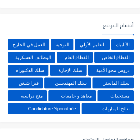
أقسام الموقع
الأنابيك
التعليم الأولي
التوجيه
العمل في الخارج
القطاع الخاص
القطاع العام
الوظائف العسكرية
دروس محو الأمية
سلك الإجازة
سلك الدكتوراه
سلك الماستر
سلك المهندسين
فيزا شنغن
مستجدات
معاهد و جامعات
منح دراسية
نتائج المباريات
Candidature Sponatnée
مواقع التواصل الإجتماعي