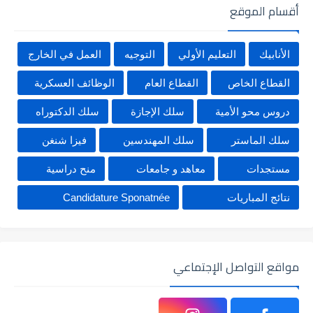
أقسام الموقع
الأنابيك
التعليم الأولي
التوجيه
العمل في الخارج
القطاع الخاص
القطاع العام
الوظائف العسكرية
دروس محو الأمية
سلك الإجازة
سلك الدكتوراه
سلك الماستر
سلك المهندسين
فيزا شنغن
مستجدات
معاهد و جامعات
منح دراسية
نتائج المباريات
Candidature Sponatnée
مواقع التواصل الإجتماعي