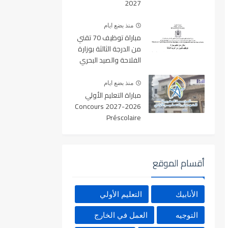
2027
منذ بضع ايام
مباراة توظيف 70 تقني
من الدرجة الثالثة بوزارة
الفلاحة والصيد البحري
والتنمية القروية والمياه
والغابات آخر أجل 19
منذ بضع ايام
غشت 2026
مباراة التعليم الأولي
2026-2027 Concours
Préscolaire
أقسام الموقع
الأنابيك
التعليم الأولي
التوجيه
العمل في الخارج