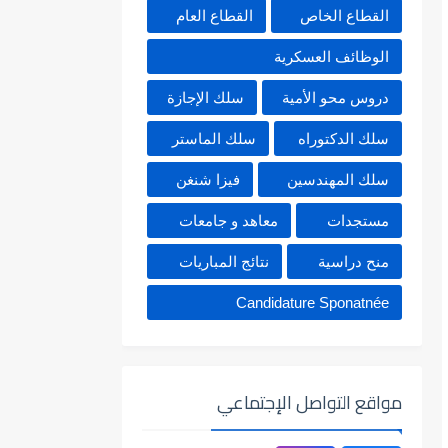
القطاع الخاص
القطاع العام
الوظائف العسكرية
دروس محو الأمية
سلك الإجازة
سلك الدكتوراه
سلك الماستر
سلك المهندسين
فيزا شنغن
مستجدات
معاهد و جامعات
منح دراسية
نتائج المباريات
Candidature Sponatnée
مواقع التواصل الإجتماعي