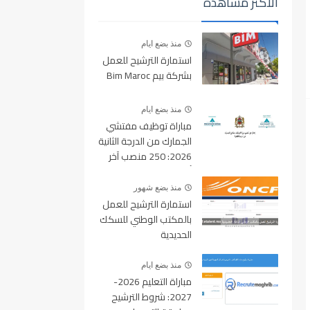
الأكثر مشاهدة
منذ بضع ايام
استمارة الترشيح للعمل
بشركة بيم Bim Maroc
منذ بضع ايام
مباراة توظيف مفتشي
الجمارك من الدرجة الثانية
2026: 250 منصب آخر
أجل للتسجيل 10 غشت
2026
منذ بضع شهور
استمارة الترشيح للعمل
بالمكتب الوطني للسكك
الحديدية
oncf.etalent.ma
منذ بضع ايام
مباراة التعليم 2026-
2027: شروط الترشيح