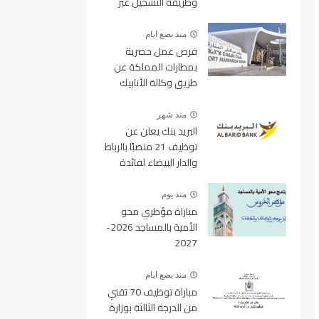
وطريقة التسجيل عبر
منصة ولوج
منذ بضع ايام
فرص عمل حصرية
بمطارات المملكة عن
طريق وكالة الأنابيك
2026
منذ شهر
البريد بنك يعلن عن
توظيف 21 منصبًا بالرباط
والدار البيضاء لفائدة
الأطر والمهندسين
والتقنيين
منذ يوم
مباراة مؤطري محو
الأمية بالمساجد 2026-
2027
منذ بضع ايام
مباراة توظيف 70 تقني
من الدرجة الثالثة بوزارة