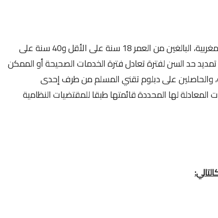
تفتح المباراة في وجه المترشحين من جنسية مغربية، البالغين من العمر 18 سنة على الأقل و40 سنة على
كن تمديد حد السن لفترة تعادل فترة الخدمات الصحيحة أو الممكن
 لأجل التقاعد دون أن يتجاوز 45 سنة، والحاصلين على دبلوم تقني المسلم من طرف إحدى
لمعادلة لها المحددة قائمتها طبقا للمقتضيات النظامية
لتالي: