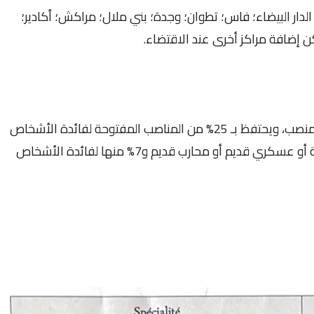
 الدار البيضاء؛ فاس؛ تطوان؛ وجدة؛ بني ملال؛ مراكش؛ أكادير؛
ن إضافة مراكز أخرى عند الاقتضاء.
يحدد عدد المناصب المتبارى بشأنها في 180 منصب، ويحتفظ بـ 25% من المناصب المفتوحة لفائدة الأشخاص
المتوفرين على صفة مقاوم أو مكفول الأمة أو عسكري قديم أو محارب قديم و7% منها لفائدة الأشخاص