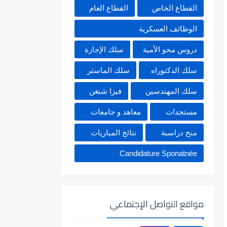
القطاع الخاص
القطاع العام
الوظائف العسكرية
دروس محو الأمية
سلك الإجازة
سلك الدكتوراه
سلك الماستر
سلك المهندسين
فيزا شنغن
مستجدات
معاهد و جامعات
منح دراسية
نتائج المباريات
Candidature Sponatnée
مواقع التواصل الإجتماعي