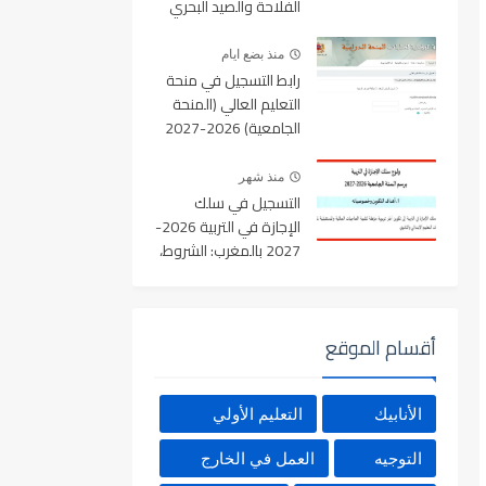
الفلاحة والصيد البحري
والتنمية القروية والمياه
والغابات آخر أجل 19
منذ بضع ايام
غشت 2026
رابط التسجيل في منحة
التعليم العالي (المنحة
الجامعية) 2026-2027
بالمغرب عبر Minhaty.ma
منذ شهر
التسجيل في سلك
الإجازة في التربية 2026-
2027 بالمغرب: الشروط،
المسالك، عدد المقاعد
ورابط التسجيل
أقسام الموقع
الأنابيك
التعليم الأولي
التوجيه
العمل في الخارج