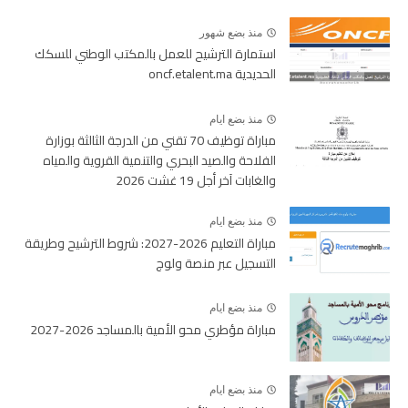
منذ بضع شهور
استمارة الترشيح للعمل بالمكتب الوطني للسكك
الحديدية oncf.etalent.ma
منذ بضع ايام
مباراة توظيف 70 تقني من الدرجة الثالثة بوزارة
الفلاحة والصيد البحري والتنمية القروية والمياه
والغابات آخر أجل 19 غشت 2026
منذ بضع ايام
مباراة التعليم 2026-2027: شروط الترشيح وطريقة
التسجيل عبر منصة ولوج
منذ بضع ايام
مباراة مؤطري محو الأمية بالمساجد 2026-2027
منذ بضع ايام