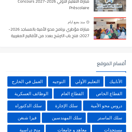
مباراة التعليم الأولي 2026-2027 Concours
Préscolaire
منذ بضع ايام
مباراة مؤطري برنامج محو الأمية بالمساجد 2026-
2027: فتح باب الترشح بعدد من الأقاليم المغربية
أقسام الموقع
الأنابيك
التعليم الأولي
التوجيه
العمل في الخارج
القطاع الخاص
القطاع العام
الوظائف العسكرية
دروس محو الأمية
سلك الإجازة
سلك الدكتوراه
سلك الماستر
سلك المهندسين
فيزا شنغن
مستجدات
معاهد و جامعات
منح دراسية