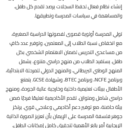
إنشاء نظام فعال لحفظ السجلات يرصد تقدم كل طفل،
والمساهمة في سياسات المدرسة وتطبيقها.
تولي المدرسة أولوية قصوى لفصولها الدراسية الصغيرة،
مع انخفاض نسبة الطلاب إلى المعلمين، وتوفير عدد كافٍ
من مساعدي التدريس لضمان الاهتمام الشخصي بكل
طفل. يستفيد الطلاب من منهج دراسي متنوع، يشمل
المنهج الوطني البريطاني، والمنهج الدولي للمرحلة الابتدائية،
وبرنامج NCFE، وبرنامج BTEC، وشهادة GCSE. يتمتع
الأطفال ببيئات تعليمية داخلية وخارجية عالية الجودة، ومنهج
دراسي شامل ومتوازن. تقدم الأكاديمية تعليمًا فرديًا ضمن
بيئة حاضنة، مع توفير دعم أكاديمي وعلاجي قوي. يرتكز
جوهر فلسفة المدرسة على الإيمان بأن تعزيز الصورة الذاتية
الإيجابية أمر بالغ الأهمية لتحقيق كامل إمكانات الطفل،