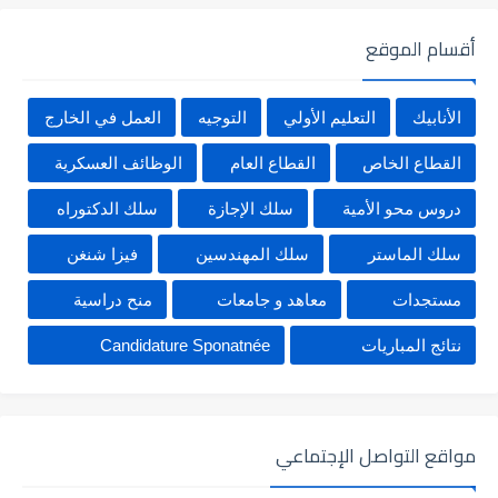
أقسام الموقع
الأنابيك
التعليم الأولي
التوجيه
العمل في الخارج
القطاع الخاص
القطاع العام
الوظائف العسكرية
دروس محو الأمية
سلك الإجازة
سلك الدكتوراه
سلك الماستر
سلك المهندسين
فيزا شنغن
مستجدات
معاهد و جامعات
منح دراسية
نتائج المباريات
Candidature Sponatnée
مواقع التواصل الإجتماعي