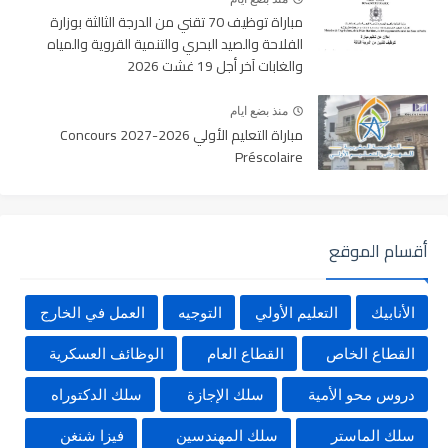
مباراة توظيف 70 تقني من الدرجة الثالثة بوزارة
الفلاحة والصيد البحري والتنمية القروية والمياه
والغابات آخر أجل 19 غشت 2026
منذ بضع ايام
مباراة التعليم الأولي 2026-2027 Concours
Préscolaire
أقسام الموقع
الأنابيك
التعليم الأولي
التوجيه
العمل في الخارج
القطاع الخاص
القطاع العام
الوظائف العسكرية
دروس محو الأمية
سلك الإجازة
سلك الدكتوراه
سلك الماستر
سلك المهندسين
فيزا شنغن