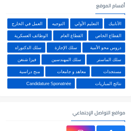
أقسام الموقع
الأنابيك
التعليم الأولي
التوجيه
العمل في الخارج
القطاع الخاص
القطاع العام
الوظائف العسكرية
دروس محو الأمية
سلك الإجازة
سلك الدكتوراه
سلك الماستر
سلك المهندسين
فيزا شنغن
مستجدات
معاهد و جامعات
منح دراسية
نتائج المباريات
Candidature Sponatnée
مواقع التواصل الإجتماعي