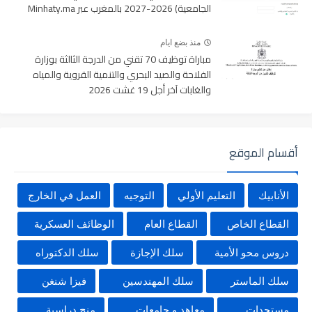
الجامعية) 2026-2027 بالمغرب عبر Minhaty.ma
منذ بضع ايام
مباراة توظيف 70 تقني من الدرجة الثالثة بوزارة
الفلاحة والصيد البحري والتنمية القروية والمياه
والغابات آخر أجل 19 غشت 2026
أقسام الموقع
الأنابيك
التعليم الأولي
التوجيه
العمل في الخارج
القطاع الخاص
القطاع العام
الوظائف العسكرية
دروس محو الأمية
سلك الإجازة
سلك الدكتوراه
سلك الماستر
سلك المهندسين
فيزا شنغن
مستجدات
معاهد و جامعات
منح دراسية