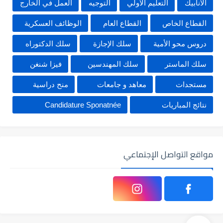
الأنابيك
التعليم الأولي
التوجيه
العمل في الخارج
القطاع الخاص
القطاع العام
الوظائف العسكرية
دروس محو الأمية
سلك الإجازة
سلك الدكتوراه
سلك الماستر
سلك المهندسين
فيزا شنغن
مستجدات
معاهد و جامعات
منح دراسية
نتائج المباريات
Candidature Sponatnée
مواقع التواصل الإجتماعي