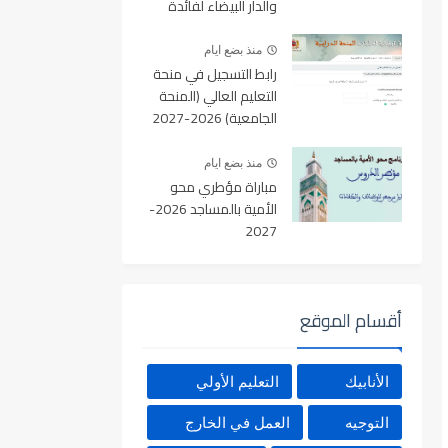
والدار البيضاء لفائدة
الأطر والمهندسين
والتقنيين
منذ بضع ايام
رابط التسجيل في منحة
التعليم العالي (المنحة
الجامعية) 2026-2027
بالمغرب عبر Minhaty.ma
منذ بضع ايام
مباراة مؤطري محو
الأمية بالمساجد 2026-
2027
أقسام الموقع
الأنابيك
التعليم الأولي
التوجيه
العمل في الخارج