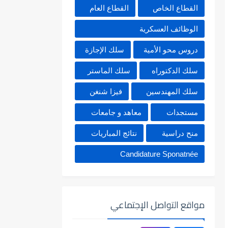
القطاع الخاص
القطاع العام
الوظائف العسكرية
دروس محو الأمية
سلك الإجازة
سلك الدكتوراه
سلك الماستر
سلك المهندسين
فيزا شنغن
مستجدات
معاهد و جامعات
منح دراسية
نتائج المباريات
Candidature Sponatnée
مواقع التواصل الإجتماعي