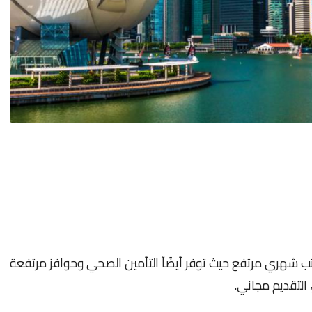
يل في عقود عمل سنغافورة 2024 براتب شهري مرتفع حيث توفر أيضًآ التأمين الصحي وحوافز مرتفعة
التقديم مجاني.