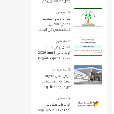
وطريقة التسجيل عبر
منصة ولوج
منذ شهر
مباراة ولوج المعهد
الملكي للتقنيين
المتخصصين في المياه
والغابات 2026-2027
IRTSEF
منذ شهر
التسجيل في سلك
الإجازة في التربية 2026-
2027 بالمغرب: الشروط،
المسالك، عدد المقاعد
ورابط التسجيل
منذ بضع ايام
فرص عمل حصرية
بمطارات المملكة عن
طريق وكالة الأنابيك
2026
منذ شهر
البريد بنك يعلن عن
توظيف 21 منصبًا بالرباط