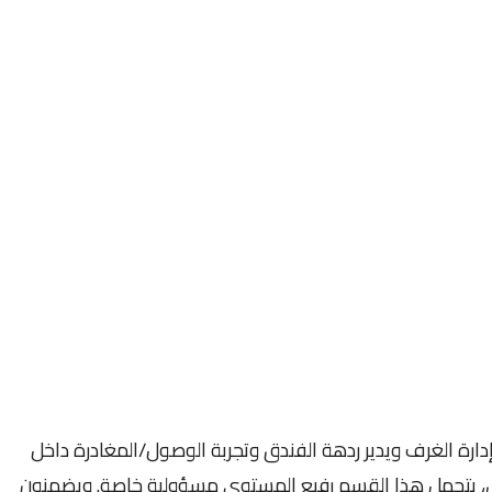
رة الغرف ويدير ردهة الفندق وتجربة الوصول/المغادرة داخل
لفندق، يتحمل هذا القسم رفيع المستوى مسؤولية خاصة. ويضمنون