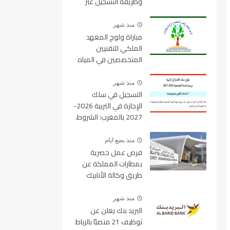
وطريقة التسجيل عبر
منصة ولوج
منذ شهر
مباراة ولوج المعهد
الملكي للتقنيين
المتخصصين في المياه
والغابات 2026-2027
IRTSEF
منذ شهر
التسجيل في سلك
الإجازة في التربية 2026-
2027 بالمغرب: الشروط،
المسالك، عدد المقاعد
ورابط التسجيل
منذ بضع ايام
فرص عمل حصرية
بمطارات المملكة عن
طريق وكالة الأنابيك
2026
منذ شهر
البريد بنك يعلن عن
توظيف 21 منصبًا بالرباط