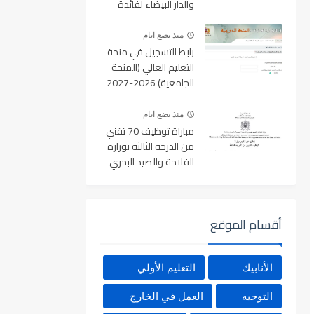
والدار البيضاء لفائدة
الأطر والمهندسين
والتقنيين
منذ بضع ايام
رابط التسجيل في منحة
التعليم العالي (المنحة
الجامعية) 2026-2027
بالمغرب عبر Minhaty.ma
منذ بضع ايام
مباراة توظيف 70 تقني
من الدرجة الثالثة بوزارة
الفلاحة والصيد البحري
والتنمية القروية والمياه
والغابات آخر أجل 19
غشت 2026
أقسام الموقع
الأنابيك
التعليم الأولي
التوجيه
العمل في الخارج