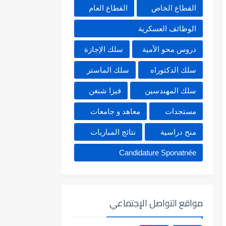
القطاع الخاص
القطاع العام
الوظائف العسكرية
دروس محو الأمية
سلك الإجازة
سلك الدكتوراه
سلك الماستر
سلك المهندسين
فيزا شنغن
مستجدات
معاهد و جامعات
منح دراسية
نتائج المباريات
Candidature Sponatnée
مواقع التواصل الإجتماعي