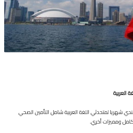
 العربية
يفة في كندا براتب 3840 دولار كندي شهريا لمتحدثي اللغة العربية شامل التأمين الصحي
امل ومميزات أخري.