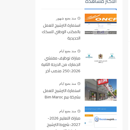
الأكثر مشاهدة
منذ بضع شهور
استمارة الترشيح للعمل
بالمكتب الوطني للسكك
الحديدية
oncf.etalent.ma
منذ بضع ايام
مباراة توظيف مفتشي
الجمارك من الدرجة الثانية
2026: 250 منصب آخر
أجل للتسجيل 10 غشت
2026
منذ بضع ايام
استمارة الترشيح للعمل
بشركة بيم Bim Maroc
منذ بضع ايام
مباراة التعليم 2026-
2027: شروط الترشيح