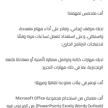
أنت متحمس لمهمتنا؛
لديك موقف إيجابي، وقادر على أداء مهام متعددة،
واستباقي، وعلى استعداد للعمل لساعات مرنة وفقًا
لاحتياجات البرنامج الجاري؛
لديك مهارات كتابة وتواصل ممتازة (أصلية أو معادلة) باللغة
الإنجليزية، بما في ذلك مهارات التحرير؛
أنت تزدهر في بيئات متنوعة ثقافيًا ومهنيًا؛
أنت متمكن من استخدام مجموعة Microsoft Office
(Outlook وWord وExcel وPowerPoint). من المرغوب فيه