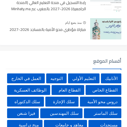
رابط التسجيل في منحة التعليم العالي (المنحة
الجامعية) 2026-2027 بالمغرب عبر Minhaty.ma
منذ بضع ايام
مباراة مؤطري محو الأمية بالمساجد 2026-2027
أقسام الموقع
الأنابيك
التعليم الأولي
التوجيه
العمل في الخارج
القطاع الخاص
القطاع العام
الوظائف العسكرية
دروس محو الأمية
سلك الإجازة
سلك الدكتوراه
سلك الماستر
سلك المهندسين
فيزا شنغن
مستجدات
معاهد و جامعات
منح دراسية