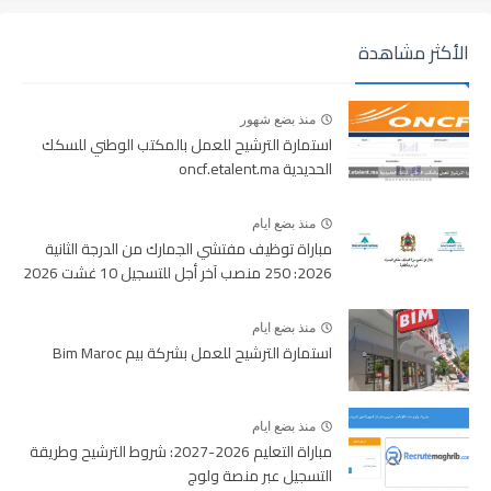
الأكثر مشاهدة
منذ بضع شهور
استمارة الترشيح للعمل بالمكتب الوطني للسكك
الحديدية oncf.etalent.ma
منذ بضع ايام
مباراة توظيف مفتشي الجمارك من الدرجة الثانية
2026: 250 منصب آخر أجل للتسجيل 10 غشت 2026
منذ بضع ايام
استمارة الترشيح للعمل بشركة بيم Bim Maroc
منذ بضع ايام
مباراة التعليم 2026-2027: شروط الترشيح وطريقة
التسجيل عبر منصة ولوج