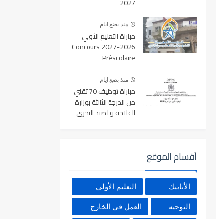
2027
منذ بضع ايام
مباراة التعليم الأولي
2026-2027 Concours
Préscolaire
منذ بضع ايام
مباراة توظيف 70 تقني
من الدرجة الثالثة بوزارة
الفلاحة والصيد البحري
والتنمية القروية والمياه
والغابات آخر أجل 19
غشت 2026
أقسام الموقع
الأنابيك
التعليم الأولي
التوجيه
العمل في الخارج