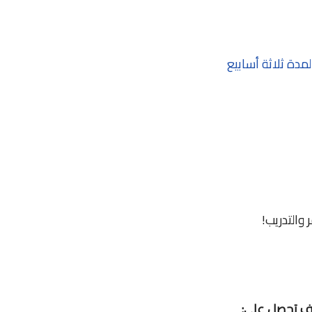
والتدريب!
وف تحصل علي: