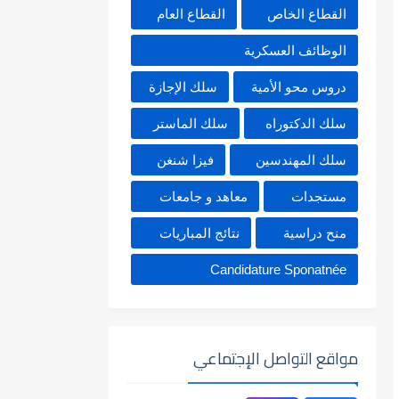
القطاع الخاص
القطاع العام
الوظائف العسكرية
دروس محو الأمية
سلك الإجازة
سلك الدكتوراه
سلك الماستر
سلك المهندسين
فيزا شنغن
مستجدات
معاهد و جامعات
منح دراسية
نتائج المباريات
Candidature Sponatnée
مواقع التواصل الإجتماعي