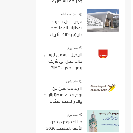
وطريقة التسجيل عبر
منصة ولوج
منذ بضع ايام
فرص عمل حصرية
بمطارات المملكة عن
طريق وكالة الأنابيك
2026
منذ يوم
الإيميل الرسمي لإرسال
طلب عمل إلى شركة
بيمو المغرب BIMO
2026
منذ شهر
البريد بنك يعلن عن
توظيف 21 منصبًا بالرباط
والدار البيضاء لفائدة
الأطر والمهندسين
والتقنيين
منذ يوم
مباراة مؤطري محو
الأمية بالمساجد 2026-