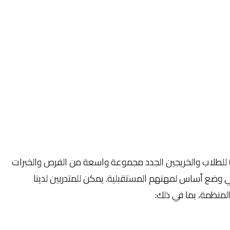
قدم برنامج التدريب الداخلي للمنظمة (WMO) للطلاب والخريجين الجدد مجموعة واسعة من الفرص والخبرات
وضع أساس لمهنهم المستقبلية. يمكن للمتدربين لدينا
منظمة، بما في ذلك: