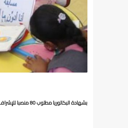
بشهادة البكالوريا مطلوب 80 منصبا للإشراف على الأنشطة التربوية في اطار المدرسة المفتوحة