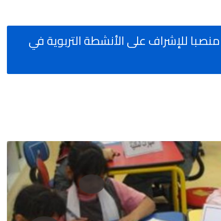
شهادة البكالوريا مطلوب 80 منصبا للإشراف على الأنشطة التربوية في