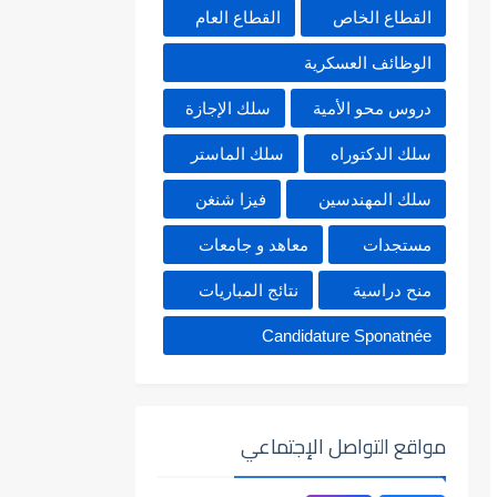
القطاع الخاص
القطاع العام
الوظائف العسكرية
دروس محو الأمية
سلك الإجازة
سلك الدكتوراه
سلك الماستر
سلك المهندسين
فيزا شنغن
مستجدات
معاهد و جامعات
منح دراسية
نتائج المباريات
Candidature Sponatnée
مواقع التواصل الإجتماعي