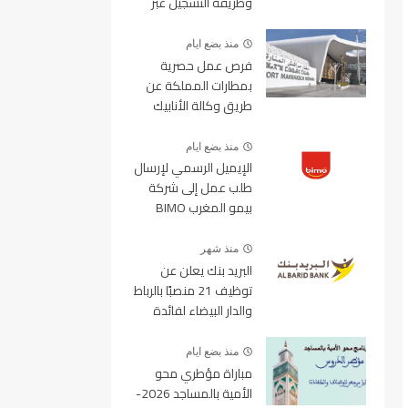
وطريقة التسجيل عبر
منصة ولوج
منذ بضع ايام
فرص عمل حصرية
بمطارات المملكة عن
طريق وكالة الأنابيك
2026
منذ بضع ايام
الإيميل الرسمي لإرسال
طلب عمل إلى شركة
بيمو المغرب BIMO
2026
منذ شهر
البريد بنك يعلن عن
توظيف 21 منصبًا بالرباط
والدار البيضاء لفائدة
الأطر والمهندسين
والتقنيين
منذ بضع ايام
مباراة مؤطري محو
الأمية بالمساجد 2026-