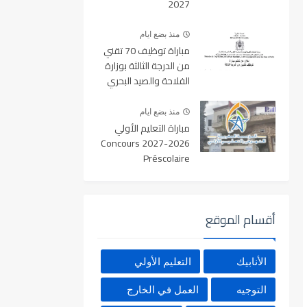
2027
منذ بضع ايام
مباراة توظيف 70 تقني
من الدرجة الثالثة بوزارة
الفلاحة والصيد البحري
والتنمية القروية والمياه
والغابات آخر أجل 19
منذ بضع ايام
غشت 2026
مباراة التعليم الأولي
2026-2027 Concours
Préscolaire
أقسام الموقع
الأنابيك
التعليم الأولي
التوجيه
العمل في الخارج