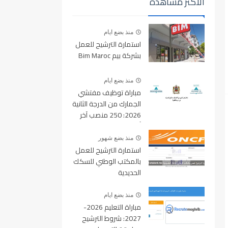
الأكثر مشاهدة
منذ بضع ايام
استمارة الترشيح للعمل
بشركة بيم Bim Maroc
منذ بضع ايام
مباراة توظيف مفتشي
الجمارك من الدرجة الثانية
2026: 250 منصب آخر
أجل للتسجيل 10 غشت
2026
منذ بضع شهور
استمارة الترشيح للعمل
بالمكتب الوطني للسكك
الحديدية
oncf.etalent.ma
منذ بضع ايام
مباراة التعليم 2026-
2027: شروط الترشيح