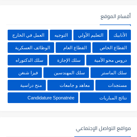
أقسام الموقع
الأنابيك
التعليم الأولي
التوجيه
العمل في الخارج
القطاع الخاص
القطاع العام
الوظائف العسكرية
دروس محو الأمية
سلك الإجازة
سلك الدكتوراه
سلك الماستر
سلك المهندسين
فيزا شنغن
مستجدات
معاهد و جامعات
منح دراسية
نتائج المباريات
Candidature Sponatnée
مواقع التواصل الإجتماعي