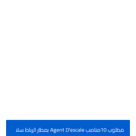
مطلوب 10مناصب Agent D'escale بمطار الرباط سلا