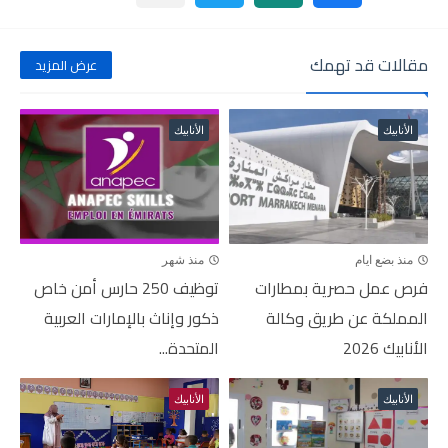
مقالات قد تهمك
عرض المزيد
الأنابيك
الأنابيك
منذ بضع ايام
منذ شهر
فرص عمل حصرية بمطارات
توظيف 250 حارس أمن خاص
المملكة عن طريق وكالة
ذكور وإناث بالإمارات العربية
الأنابيك 2026
المتحدة...
الأنابيك
الأنابيك