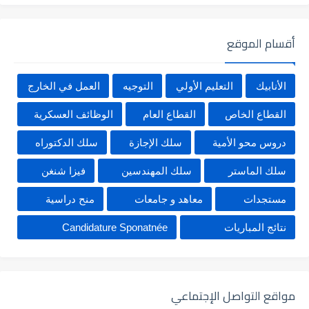
أقسام الموقع
الأنابيك
التعليم الأولي
التوجيه
العمل في الخارج
القطاع الخاص
القطاع العام
الوظائف العسكرية
دروس محو الأمية
سلك الإجازة
سلك الدكتوراه
سلك الماستر
سلك المهندسين
فيزا شنغن
مستجدات
معاهد و جامعات
منح دراسية
نتائج المباريات
Candidature Sponatnée
مواقع التواصل الإجتماعي