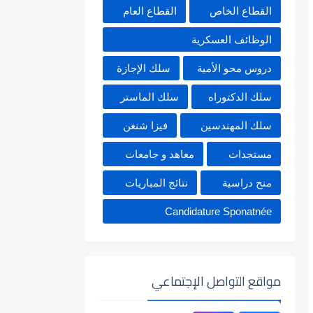
القطاع الخاص
القطاع العام
الوظائف العسكرية
دروس محو الأمية
سلك الإجازة
سلك الدكتوراه
سلك الماستر
سلك المهندسين
فيزا شنغن
مستجدات
معاهد و جامعات
منح دراسية
نتائج المباريات
Candidature Sponatnée
مواقع التواصل الإجتماعي