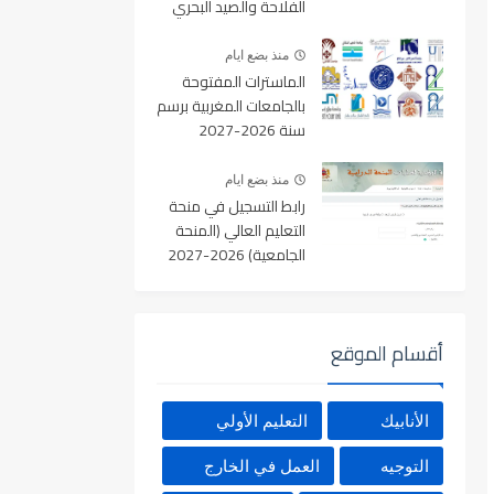
الفلاحة والصيد البحري
والتنمية القروية والمياه
والغابات آخر أجل 19
منذ بضع ايام
غشت 2026
الماسترات المفتوحة
بالجامعات المغربية برسم
سنة 2026-2027
منذ بضع ايام
رابط التسجيل في منحة
التعليم العالي (المنحة
الجامعية) 2026-2027
بالمغرب عبر Minhaty.ma
أقسام الموقع
الأنابيك
التعليم الأولي
التوجيه
العمل في الخارج