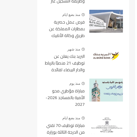
وطريقة التسجيل عبر
منصة ولوج
منذ بضع ايام
فرص عمل حصرية
بمطارات المملكة عن
طريق وكالة الأنابيك
2026
منذ شهر
البريد بنك يعلن عن
توظيف 21 منصبًا بالرباط
والدار البيضاء لفائدة
الأطر والمهندسين
والتقنيين
منذ يوم
مباراة مؤطري محو
الأمية بالمساجد 2026-
2027
منذ بضع ايام
مباراة توظيف 70 تقني
من الدرجة الثالثة بوزارة