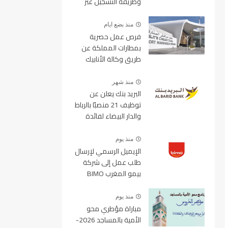
وطريقة التسجيل عبر
منصة ولوج
منذ بضع ايام
فرص عمل حصرية
بمطارات المملكة عن
طريق وكالة الأنابيك
2026
منذ شهر
البريد بنك يعلن عن
توظيف 21 منصبًا بالرباط
والدار البيضاء لفائدة
الأطر والمهندسين
والتقنيين
منذ يوم
الإيميل الرسمي لإرسال
طلب عمل إلى شركة
بيمو المغرب BIMO
2026
منذ يوم
مباراة مؤطري محو
الأمية بالمساجد 2026-