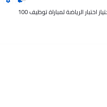
لائحة المترشحات المدعوات لاجتياز اختبار الرياضة لمباراة توظيف 100