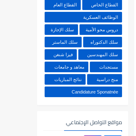
القطاع الخاص
القطاع العام
الوظائف العسكرية
دروس محو الأمية
سلك الإجازة
سلك الدكتوراه
سلك الماستر
سلك المهندسين
فيزا شنغن
مستجدات
معاهد و جامعات
منح دراسية
نتائج المباريات
Candidature Sponatnée
مواقع التواصل الإجتماعي