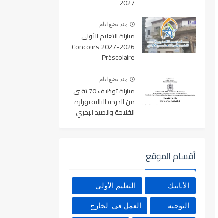
2027
منذ بضع ايام
مباراة التعليم الأولي
2026-2027 Concours
Préscolaire
منذ بضع ايام
مباراة توظيف 70 تقني
من الدرجة الثالثة بوزارة
الفلاحة والصيد البحري
والتنمية القروية والمياه
والغابات آخر أجل 19
غشت 2026
أقسام الموقع
الأنابيك
التعليم الأولي
التوجيه
العمل في الخارج