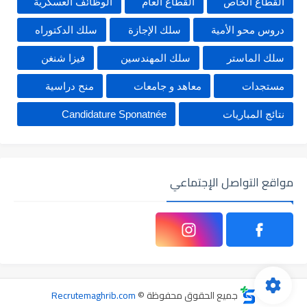
القطاع الخاص
القطاع العام
الوظائف العسكرية
دروس محو الأمية
سلك الإجازة
سلك الدكتوراه
سلك الماستر
سلك المهندسين
فيزا شنغن
مستجدات
معاهد و جامعات
منح دراسية
نتائج المباريات
Candidature Sponatnée
مواقع التواصل الإجتماعي
جميع الحقوق محفوظة ©
Recrutemaghrib.com