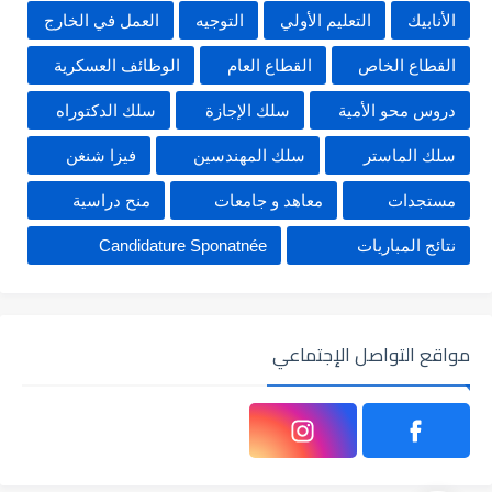
الأنابيك
التعليم الأولي
التوجيه
العمل في الخارج
القطاع الخاص
القطاع العام
الوظائف العسكرية
دروس محو الأمية
سلك الإجازة
سلك الدكتوراه
سلك الماستر
سلك المهندسين
فيزا شنغن
مستجدات
معاهد و جامعات
منح دراسية
نتائج المباريات
Candidature Sponatnée
مواقع التواصل الإجتماعي