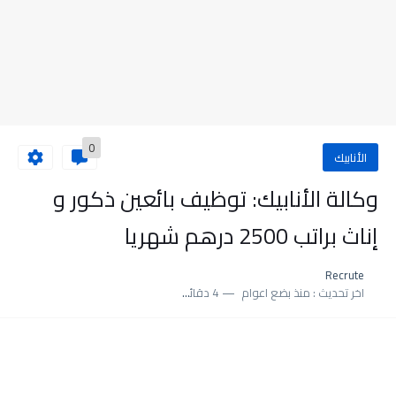
0
الأنابيك
وكالة الأنابيك: توظيف بائعين ذكور و
إناث براتب 2500 درهم شهريا
Recrute
اخر تحديث :
منذ بضع اعوام
4 دقائق للقراءة