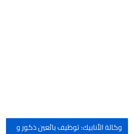
وكالة الأنابيك: توظيف بائعين ذكور و