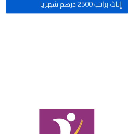
إناث براتب 2500 درهم شهريا