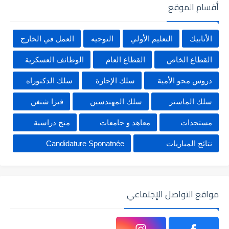
أقسام الموقع
الأنابيك
التعليم الأولي
التوجيه
العمل في الخارج
القطاع الخاص
القطاع العام
الوظائف العسكرية
دروس محو الأمية
سلك الإجازة
سلك الدكتوراه
سلك الماستر
سلك المهندسين
فيزا شنغن
مستجدات
معاهد و جامعات
منح دراسية
نتائج المباريات
Candidature Sponatnée
مواقع التواصل الإجتماعي