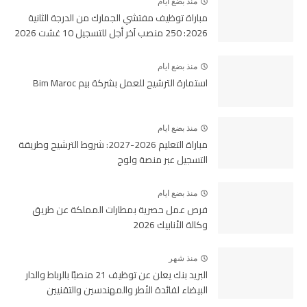
منذ بضع ايام
مباراة توظيف مفتشي الجمارك من الدرجة الثانية
2026: 250 منصب آخر أجل للتسجيل 10 غشت 2026
منذ بضع ايام
استمارة الترشيح للعمل بشركة بيم Bim Maroc
منذ بضع ايام
مباراة التعليم 2026-2027: شروط الترشيح وطريقة
التسجيل عبر منصة ولوج
منذ بضع ايام
فرص عمل حصرية بمطارات المملكة عن طريق
وكالة الأنابيك 2026
منذ شهر
البريد بنك يعلن عن توظيف 21 منصبًا بالرباط والدار
البيضاء لفائدة الأطر والمهندسين والتقنيين