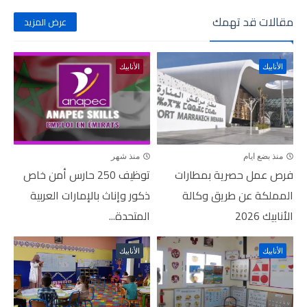
مقالات قد تهمك
عرض المزيد
الأنابيك
الأنابيك
منذ بضع ايام
منذ شهر
فرص عمل حصرية بمطارات
توظيف 250 حارس أمن خاص
المملكة عن طريق وكالة
ذكور وإناث بالإمارات العربية
الأنابيك 2026
المتحدة...
الأنابيك
الأنابيك