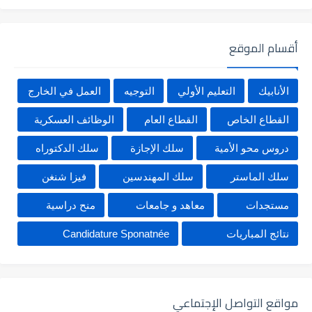
أقسام الموقع
الأنابيك
التعليم الأولي
التوجيه
العمل في الخارج
القطاع الخاص
القطاع العام
الوظائف العسكرية
دروس محو الأمية
سلك الإجازة
سلك الدكتوراه
سلك الماستر
سلك المهندسين
فيزا شنغن
مستجدات
معاهد و جامعات
منح دراسية
نتائج المباريات
Candidature Sponatnée
مواقع التواصل الإجتماعي