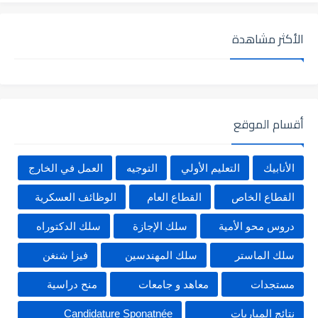
الأكثر مشاهدة
أقسام الموقع
الأنابيك
التعليم الأولي
التوجيه
العمل في الخارج
القطاع الخاص
القطاع العام
الوظائف العسكرية
دروس محو الأمية
سلك الإجازة
سلك الدكتوراه
سلك الماستر
سلك المهندسين
فيزا شنغن
مستجدات
معاهد و جامعات
منح دراسية
نتائج المباريات
Candidature Sponatnée