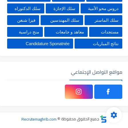
دروس محو الأمية
سلك الإجازة
سلك الدكتوراه
سلك الماستر
سلك المهندسين
فيزا شنغن
مستجدات
معاهد و جامعات
منح دراسية
نتائج المباريات
Candidature Sponatnée
مواقع التواصل الإجتماعي
جميع الحقوق محفوظة ©
Recrutemaghrib.com